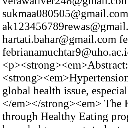
verawativer248@gmail.co
sukmaa080505@gmail.co
ak123456789rewas@gmail
hartati.bahar@gmail.com
f
febrianamuchtar9@uho.ac.i
<p><strong><em>Abstract
<strong><em>Hypertension i
global health issue, especia
</em></strong><em> The K
through Healthy Eating pro