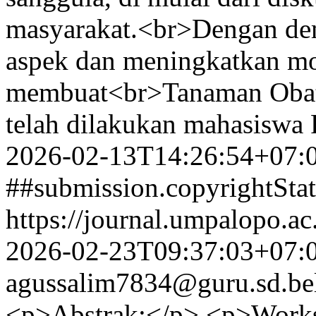
masyarakat.<br>Dengan de
aspek dan meningkatkan mo
membuat<br>Tanaman Obat 
telah dilakukan mahasiswa
2026-02-13T14:26:54+07:
##submission.copyrightSta
https://journal.umpalopo.ac
2026-02-23T09:37:03+07:
agussalim7834@guru.sd.bel
<p>Abstrak:</p> <p>Worksh